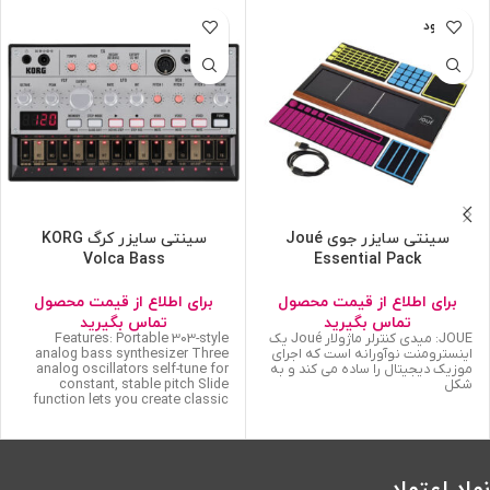
ناموجود
سینتی سایزر جوی Joué
سینتی سایزر کرگ KORG
Volca Bass
Essential Pack
برای اطلاع از قیمت محصول
برای اطلاع از قیمت محصول
تماس بگیرید
تماس بگیرید
JOUÉ: میدی کنترلر ماژولار Joué یک
Features: Portable 303-style
اینسترومنت نوآورانه است که اجرای
analog bass synthesizer Three
موزیک دیجیتال را ساده می کند و به
analog oscillators self-tune for
شکل
constant, stable pitch Slide
function lets you create classic
نماد اعتماد