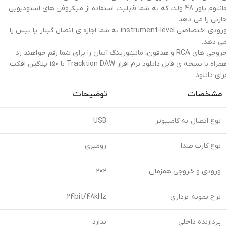
فانتوم پاور 48 ولت که به شما قابلیت استفاده از میکروفن های استودیویی
خازنی را می دهد.
ورودی اختصاصی instrument-level به شما اجازه ی اتصال گیتار یا بیس را
می دهد.
خروجی های RCA و هدفون، مانیتورینگ آسان را برای شما رقم خواهند زد.
همراه با نسخه ی قابل دانلود نرم افزار Tracktion DAW با 150 پلاگین افکت
برای دانلود.
مشخصات
توضیحات
نوع اتصال به کامپیوتر
USB
نوع کارت صدا
رومیزی
ورودی و خروجی همزمان
2×2
نرخ نمونه برداری
24bit/48kHz
پردازنده داخلی
ندارد