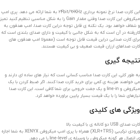
این کارت صدا نرخ نمونه برداری 24bit/96KHz به شما ارائه می دهد. پری امپ
میکروفن این کارت صدا وقتی مقدار Gain را به شکل مناسبی تنظیم کنید تمیز
و شفاف خواهد بود. یک نکته ی قابل توجه دراین کارت صدا، امپ هدفون به
کاررفته در آن است که به شکل جالبی با کیفیت و دارای صدای بلندی است که
برای کارت صدایی دراین قیمت قابل توجه است (معمولا امپ هدفون های
کارت صداهای ارزان قیمت ضعیف و بی کیفیت هستند.
نتیجه گیری
به طور کلی، این کارت صدا مناسب کسانی است که نیاز های ساده ای دارند و
می خواهند هزینه ی کمی برای خرید کارت صدا کنند. اگر ضبط کردن با یک
میکروفن و line-in و یک جفت خروجی برای شما کافی است، این کارت صدا
نیازهای شما را با یک قیمت بسیار پایین براورده خواهد کرد.
ویژگی های کلیدی
کارت صدای USB دو کاناله ی با کیفیت بالا
ورودی ترکیبی (XLR+TRS) همراه با پری امپ میکروفن XENYX به شما اجازه
ی اتصال هر گونه میکروفن یا وسیله ی line-level را می دهد.