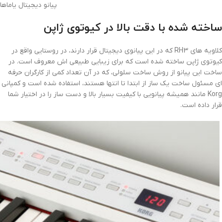
پیانو دیجیتال یاماها amaha CLP-635 PE
ساخته شده با دقت بالا در کیوتوی ژاپن
کلاویه های RH3 که در این پیانوی دیجیتال قرار دارند، در روستایی واقع در
کیوتوی ژاپن ساخته شده است که برای زیبایی طبیعی اش معروف است. در
ساخت این پیانو از روش ساخت سلولی، که در آن تعداد کمی از کارگران حرفه
ای مسئول ساخت یک ساز از ابتدا تا انتها هستند، استفاده شده است و کمپانی
Korg مانند همیشه پیانویی با کیفیت بسیار بالا و دست ساز را در اختیار شما
قرار داده است.