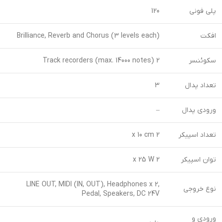
پلی فونی
120
افکت
Brilliance, Reverb and Chorus (3 levels each)
سکوئنسر
2 Track recorders (max. 14000 notes)
تعداد پدال
3
ورودی پدال
–
تعداد اسپیکر
2 x 10 cm
توان اسپیکر
2 x 25 W
LINE OUT, MIDI (IN, OUT), Headphones x 2,
نوع خروجی
Pedal, Speakers, DC 24V
ورودی و