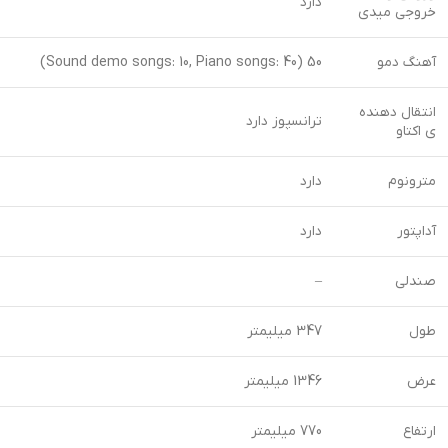
دارد
خروجی میدی
آهنگ دمو
50 (Sound demo songs: 10, Piano songs: 40)
انتقال دهنده
ترانسپوز دارد
ی اکتاو
مترونوم
دارد
آداپتور
دارد
صندلی
–
طول
347 میلیمتر
عرض
1346 میلیمتر
ارتفاع
770 میلیمتر