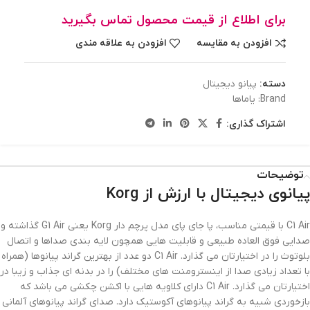
برای اطلاع از قیمت محصول تماس بگیرید
افزودن به مقایسه
افزودن به علاقه مندی
دسته:
پیانو دیجیتال
Brand:
یاماها
اشتراک گذاری:
توضیحات
پیانوی دیجیتال با ارزش از Korg
C1 Air با قیمتی مناسب، پا جای پای مدل پرچم دار Korg یعنی G1 Air گذاشته و
صدایی فوق العاده طبیعی و قابلیت هایی همچون لایه بندی صداها و اتصال
بلوتوث را در اختیارتان می گذارد. C1 Air دو عدد از بهترین گراند پیانوها (همراه
با تعداد زیادی صدا از اینسترومنت های مختلف) را در بدنه ای جذاب و زیبا در
اختیارتان می گذارد. C1 Air دارای کلاویه هایی با اکشن چکشی می باشد که
بازخوردی شبیه به گراند پیانوهای آکوستیک دارد. صدای گراند پیانوهای آلمانی