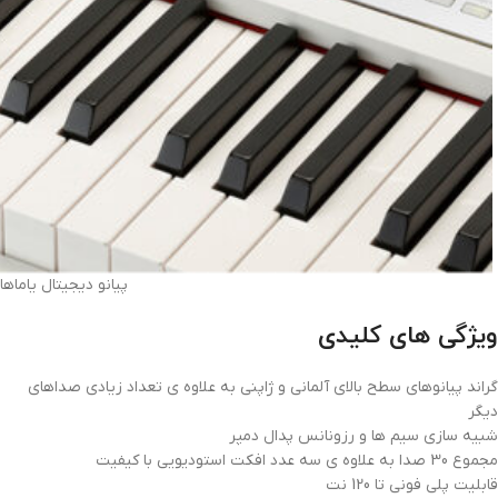
پیانو دیجیتال یاماها amaha CLP-635 PE
ویژگی های کلیدی
گراند پیانوهای سطح بالای آلمانی و ژاپنی به علاوه ی تعداد زیادی صداهای
دیگر
شبیه سازی سیم ها و رزونانس پدال دمپر
مجموع 30 صدا به علاوه ی سه عدد افکت استودیویی با کیفیت
قابلیت پلی فونی تا 120 نت