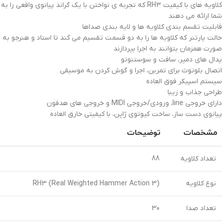
کلاویه های با کیفیت RH3 که تجربه ی نواختن با یک گراند پیانوی واقعی را به
شما ارائه می دهند
قابلیت تقسم بندی کلاویه ها و لایه بندی صداها
حالت پارتنر که کلاویه ها را به دو قسمت تقسیم می کند تا استاد و هنرجو به
صورت همزمان بتوانند به اجرا بپردازند
پدال های دمپر، سافت و سوستنوتو
اتصال بلوتوث برای تمرین، اجرا و گوش کردن به موسیقی
سیستم اسپیکر فوق العاده
طراحی جذاب و زیبا
دارای خروجی line، ورودی/خروجی MIDI و خروجی های هدفون
پیانوی دست ساز، ساخت کیوتوی ژاپن، با کیفیتی خارق العاده
مشخصات
توضیحات
تعداد کلاویه
88
نوع کلاویه
RH3 (Real Weighted Hammer Action 3)
تعداد صدا
30