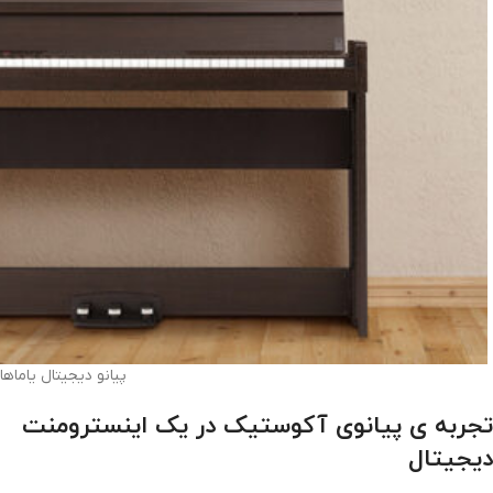
پیانو دیجیتال یاماها amaha CLP-635 PE
تجربه ی پیانوی آکوستیک در یک اینسترومنت
دیجیتال