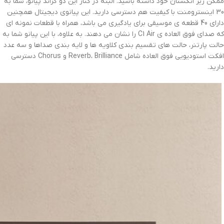
ممکن زیر انگشتان خود داشته باشید. البته در کنار این دو گراند پیانو، شما به
30 اینسترومنت با کیفیت هم دسترسی دارید. این پیانوی دیجیتال همچنین
دارای 40 قطعه ی موسیقی برای یادگیری می باشد، همراه با قطعات نمونه ای
که صدای فوق العاده ی C1 Air را نشان می دهند. به علاوه، با این پیانو شما به
حالت پارتنر، حالت های تقسیم بندی کلاویه ها و لایه بندی صداها و سه عدد
افکت استودیویی فوق العاده شامل Reverb، Brilliance و Chorus دسترسی
دارید.