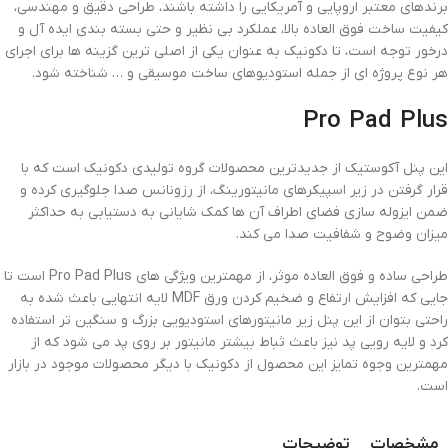
برندهای معتبر اروپایی و آمریکایی را داشته باشند، طراحی دقیق و مهندسی،
کیفیت ساخت فوق العاده بالا، عملکرد بی نظیر و حتی بسته بندی ایده آل و
درخور توجه است، تا دکونیک به عنوان یکی از اصلی ترین گزینه ها برای اجرای
هر نوع پروژه ای از جمله استودیوهای ساخت موسیقی و … شناخته شود.
Pro Pad Plus
این پنل آکوستیک از جدیدترین محصولات گروه تولیدی دکونیک است که با
قرار گرفتن در زیر اسپیکرهای مانیتورینگ، از رزونانس صدا جلوگیری کرده و
ضمن ایزوله سازی فضای اطراف آن ها کمک شایانی به دستیابی به حداکثر
میزان وضوح و شفافیت صدا می کند.
طراحی ساده و فوق العاده موثر، از مهمترین ویژگی های Pro Pad Plus است تا
جایی که افزایش ارتفاع و ضخیم کردن ورق MDF لایه انتهایی باعث شده به
راحتی بتوان از این پنل زیر مانیتورهای استودیویی بزرگ و سنگین تر استفاده
کرد و لایه رویی پد نیز باعث ثباط بیشتر مانیتور بر روی پد می شود که از
مهمترین وجوه تمایز این محصول از دکونیک با دیگر محصولات موجود در بازار
است.
مشخصات
توضیحات