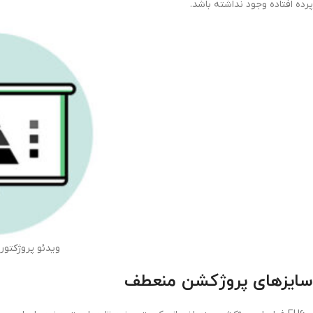
پرده افتاده وجود نداشته باشد.
ویدئو پروژکتوربنیکو 00
سایزهای پروژکشن منعطف