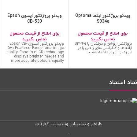
ویدئو پروژکتور اپتما Optoma
ویدئو پروژکتور اپسون Epson
CB-530
S334e
برای اطلاع از قیمت محصول
برای اطلاع از قیمت محصول
تماس بگیرید
تماس بگیرید
پروژکشن روشن و درخشان با S334e
ویدئو پروژکتور اپسون Epson CB-
ارائه ها و کنفرانس های راحتی را در
530 Features: Exceptional image
هر زمانی از روز داشته باشید.
quality: Epson’s 3LCD technology
displays brighter images and
more accurate colours Equally
نماد اعتماد
طراحی و پشتیبانی وب سایت: کج آرت
پنل وایرگارد