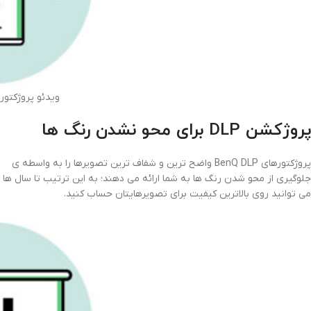
ویدئو پروژکتوربنیکو 00
پروژکشن DLP برای محو نشدن رنگ ها
پروژکتورهای BenQ DLP واضح ترین و شفاف ترین تصویرها را به واسطه ی
جلوگیری از محو شدن رنگ ها به شما ارائه می دهند؛ به این ترتیب تا سال ها
می توانید روی بالاترین کیفیت برای تصویرهایتان حساب کنید.