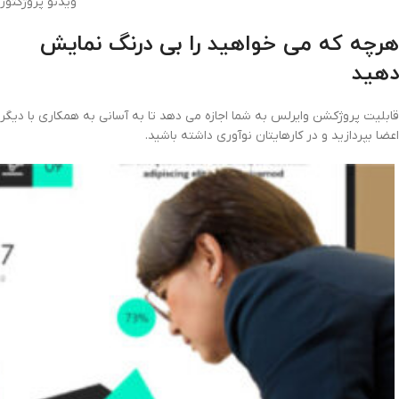
ویدئو پروژکتوربنیکو 00
هرچه که می خواهید را بی درنگ نمایش
دهید
قابلیت پروژکشن وایرلس به شما اجازه می دهد تا به آسانی به همکاری با دیگر
اعضا بپردازید و در کارهایتان نوآوری داشته باشید.