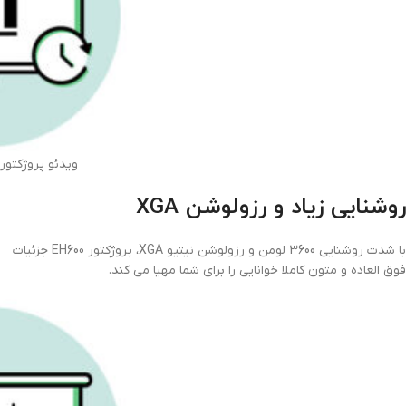
ویدئو پروژکتوربنیکو 00
روشنایی زیاد و رزولوشن XGA
با شدت روشنایی 3600 لومن و رزولوشن نیتیو XGA، پروژکتور EH600 جزئیات
فوق العاده و متون کاملا خوانایی را برای شما مهیا می کند.