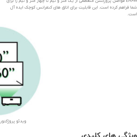
EH600 فواصل پروژکشن منعطفی از یک متر و نیم تا چهار متر و نیم را برای
شما فراهم کرده است. این قابلیت برای اتاق های کنفرانس کوچک ایده آل
است.
ویدئو پروژکتوربنیکو 00
ویژگی های کلیدی