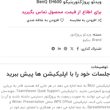
ویدئو پروژکتوربنیکو BenQ EH600
برای اطلاع از قیمت محصول تماس بگیرید
افزودن به مقایسه
افزودن به علاقه مندی
دسته:
ویدئو پروژکتور
Brand:
بنکیو
اشتراک گذاری:
توضیحات
جلسات خود را با اپلیکیشن ها پیش ببرید
اپلیکیشن Blizz به شما اجازه می دهد در هر جایی که هستید قادر به برپایی
ویدیو کنفرانس باشید. با اپلیکیشن TeamViewer Quick Support، مهندسان
آی تی می توانند به صورت ریموت به پروژکتور دسترسی داشته باشند و آن را
عیب یابی کنند. اپلیکیشن WPS Office شامل Writer، Presentation و
Spreadsheets، به شما اجازه می دهد در همکاری با اعضای تیم خود در