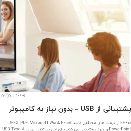
ویدئو پروژکتوربنیکو 00
پشتیبانی از USB – بدون نیاز به کامپیوتر
EH600 از فرمت های مختلفی مانند JPEG، PDF، Microsoft Word، Excel،
PowerPoint و غیره پشتیبانی می کند. برای این پروژکتور پورت USB Type-A