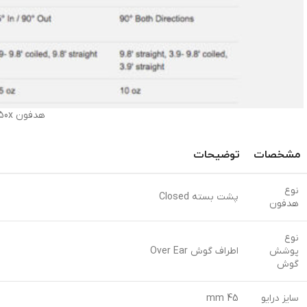
هدفون Audio-Technica ATH-M50x
مشخصات
توضیحات
نوع
پشت بسته Closed
هدفون
نوع
پوشش
اطراف گوش Over Ear
گوش
سایز درایو
45 mm