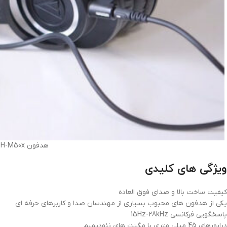
هدفون Audio-Technica ATH-M50x
ویژگی های کلیدی
کیفیت ساخت بالا و صدای فوق العاده
یکی از هدفون های محبوب بسیاری از مهندسان صدا و کاربرهای حرفه ای
پاسخگویی فرکانسی 15Hz-28kHz
درایورهای 45 میلی متری با مگنت های نئودیمیم