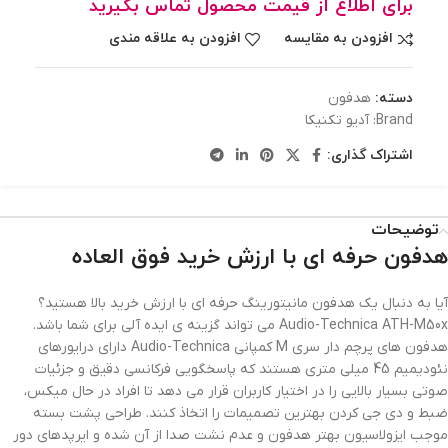
برای اطلاع از قیمت محصول تماس بگیرید
افزودن به مقایسه
افزودن به علاقه مندی
دسته:
هدفون
Brand:
آدیو تکنیکا
اشتراک گذاری:
توضیحات
هدفون حرفه ای با ارزش خرید فوق العاده
آیا به دنبال یک هدفون مانیتورینگ حرفه ای با ارزش خرید بالا هستید؟
Audio-Technica ATH-M50x می تواند گزینه ی ایده آلی برای شما باشد.
هدفون های پرچم دار سری M کمپانی Audio-Technica دارای درایورهای
نئودیمیم 45 میلی متری هستند که پاسخگویی فرکانسی دقیق و جزئیات
صوتی بسیار بالایی را در اختیار کاربران قرار می دهد تا افراد در حال میکس،
ضبط و دی جی کردن بهترین تصمیمات را اتخاذ کنند. طراحی پشت بسته
موجب ایزولاسیون بهتر هدفون و عدم نشت صدا از آن شده و ایرپدهای دور