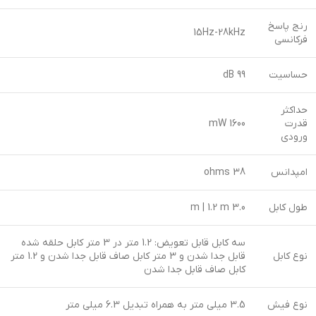
رنج پاسخ
15Hz-28kHz
فرکانسی
حساسیت
99 dB
حداکثر
قدرت
1600 mW
ورودی
امپدانس
38 ohms
طول کابل
3.0 m | 1.2 m
سه کابل قابل تعویض: 1.2 متر در 3 متر کابل حلقه شده
نوع کابل
قابل جدا شدن و 3 متر کابل صاف قابل جدا شدن و 1.2 متر
کابل صاف قابل جدا شدن
نوع فیش
3.5 ميلي متر به همراه تبديل 6.3 ميلي متر