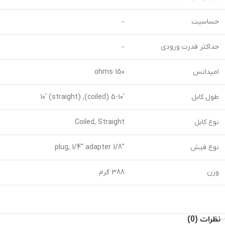
حساسیت
–
حداکثر قدرت ورودی
–
امپدانس
150 ohms
طول کابل
5-10′ (coiled), 10′ (straight)
نوع کابل
Coiled, Straight
نوع فیش
1/8″ plug, 1/4″ adapter
وزن
388 گرم
نظرات (0)