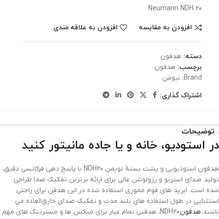
Neumann NDH 20
افزودن به مقایسه
افزودن به علاقه مندی
دسته:
هدفون
برچسب:
هدفون
Brand:
نیومن
اشتراک گذاری:
توضیحات
در استودیو، خانه و یا جاده مانیتور کنید
هدفون استودیویی و پشت بستۀ نویمن NDH20 با پاسخ دهی فرکانسی دقیق،
تولید صدای استریو و رزولوشن عالی برای ارائه برترین تفکیک صدا طراحی
شده است. ایرپد های فوم مموری استفاده شده در این هدفن برای راحتی
استثنایی در طول استفاده های بلند مدت و تفکیک صدای خارق‌العاده می
باشند.
هدفون
NDH20، هدفنی تمام عیار برای میکس ها و مسترینگ های مهم