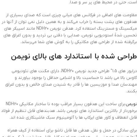
است، حتی در محیط های پر سر و صدا.
مقاومت های اضافی در فرکانس های میانی چیزی است که صدای بسیاری از
هدفون های پشت بسته را خراب می‌کند و به همین دلیل نمی توان از آنها در
میکسینگ و مسترینگ استفاده کرد. هدفن نویمن NDH20 مانند اسپیکر های
تحسین شدۀ استودیویی نویمن، صدایی با دقتی بی تردید و بدون اغراق های
برگرفته شده از طراحی های مکانیکی را به گوش های شما می‌رساند.
طراحی شده با استاندارد های بالای نویمن
درایور های 1.5″ طراحی جدید نویمن NDH20، دارای مگنت های نئودیومی
گاوس بالا می باشد تا حساسیت بالا و اشباعی حداقل را بوجود بیاورند و
مهندسان صدا و موزیسین ها را قادر به شنیدن صدای خالص و بدون اغراق
بکنند.
نویمن
برای ساخت این هدفون بسیار مراقب بوده تا ساختار مکانیکی NDH20
برخوردار از بالاترین استاندارد های نویمن باشد. هدبندهای قابل تنظیم از فولاد
قابل انعطاف و کاور های ایرکاپ ها با آلومینیوم سبک ماشینکاری شده‌ اند.
برای سادگی در حمل و نقل، هدفن ها قابل تاشو برای استفاده از کیف همراه