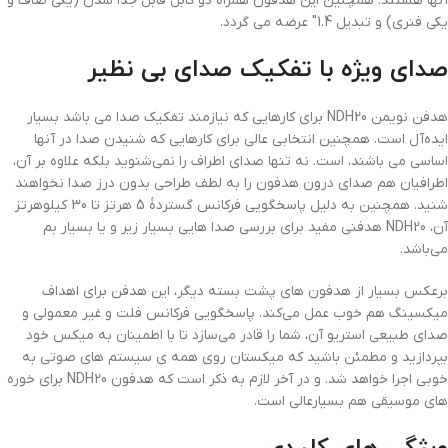
آنها هستند. همچنین این هدفون همراه دو کابل قابل جدا شدن (یکی صاف و
یکی فنری) و تبدیل 1.4″ عرضه می گردد.
صدای ویژه با تفکیک صدای بی نظیر
هدفن نویمن NDH20 برای کارهایی که نیازمند تفکیک صدا می باشد بسیار
ایده‌آل است. همچنین انتخابی عالی برای کارهایی که شنیدن صدا در آنها
اساسی می باشند، است. نه تنها صدای اطراف را نمی‌شنوید بلکه علاوه بر آن،
اطرافیان هم صدای درون هدفون را به لطف طراحی بدون درز صدا نخواهند
شنید. همچنین به دلیل پاسخگویی فرکانس گستردۀ 5 هرتز تا 30 کیلوهرتز
آن، NDH20 هدفنی مفید برای بررسی صدا هایی بسیار زیر و یا بسیار بم
می‌باشد.
بر‌عکس بسیار از هدفون های پشت بسته دیگر، این هدفن برای اهداف
میکسینگ هم خوب عمل می‌کند. پاسخگویی فرکانس فلت و غیر معمولی و
صدای طبیعی استریو آن، شما را قادر می‌سازد تا با اطمینان به میکس خود
بپردازید و مطمئن باشید که میکستان روی همه ی سیستم های صوتی به
خوبی اجرا خواهد شد. و در آخر لازم به ذکر است که هدفون NDH20 برای خوره
های موسیقی هم بسیارعالی است.