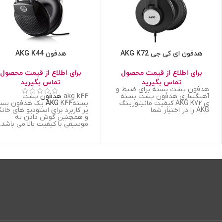
هدفون ای کی جی AKG K72
هدفون AKG K44
برای اطلاع از قیمت محصول
برای اطلاع از قیمت محصول
تماس بگیرید
تماس بگیرید
هدفون پشت بسته برای ضبط و
آهنگسازی هدفون پشت بسته
akg k44
هدفون
پشت
ی AKG K72 کیفیت مانیتورینگ
بسته
AKG
K44 یک هدفون بسی
AKG را در اختیار شما
پر کاربرد برای استودیو های خان
و همچنین گوش دادن به
موسیقی با کیفیت بالا می باشد.
این هدفون که از نوع پشت
بسته (Closed Back) می با
پیشانی بند قابل تنظیم و پد
چرمی برای پوشش کامل دور
گوش سهولت استفاده در طولان
مدت را به کاربر هدیه می کند.