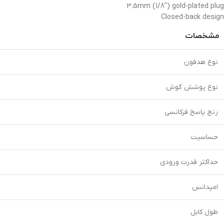
3.5mm (1/8″) gold-plated plug
Closed-back design
مشخصات
نوع هدفون
نوع پوشش گوش
رنج پاسخ فرکانسی
حساسیت
حداکثر قدرت ورودی
امپدانس
طول کابل