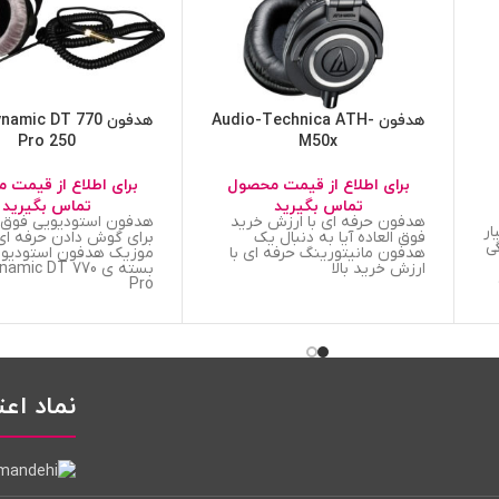
هدفون Audio-Technica ATH-
هدفون mic DT 770
Pro 250
M50x
برای اطلاع از قیمت محصول
برای اطلاع از قیمت 
تماس بگیرید
تماس بگیرید
هدفون حرفه ای با ارزش خرید
هدفون استودیویی فوق ا
ار
فوق العاده آیا به دنبال یک
برای گوش دادن حرفه ای
گی
هدفون مانیتورینگ حرفه ای با
موزیک هدفون استودیو
ارزش خرید بالا
بسته ی mic DT 770
Pro
شد با
ی
نماد اعت