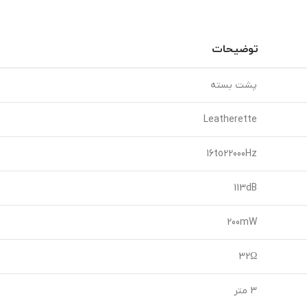
توضیحات
پشت بسته
Leatherette
16to22000Hz
113dB
200mW
32Ω
3 متر