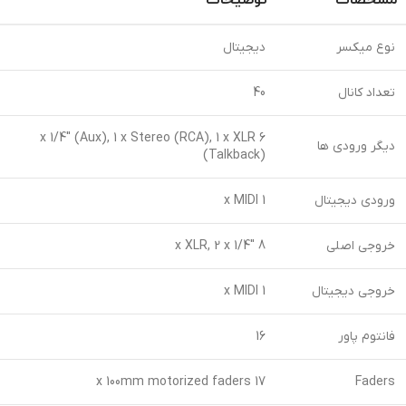
مشخصات
توضیحات
نوع میکسر
دیجیتال
تعداد کانال
40
6 x 1/4″ (Aux), 1 x Stereo (RCA), 1 x XLR
دیگر ورودی ها
(Talkback)
ورودی دیجیتال
1 x MIDI
خروجی اصلی
8 x XLR, 2 x 1/4″
خروجی دیجیتال
1 x MIDI
فانتوم پاور
16
17 x 100mm motorized faders
Faders