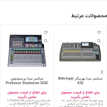
محصولات مرتبط
میکسر صدا بهرینگر Behringer
میکسر صدا پریسونوس
PreSonus StudioLive 32SC
X32
برای اطلاع از قیمت محصول
برای اطلاع از قیمت محصول
تماس بگیرید
تماس بگیرید
روی موزیک هایتان تمرکز کنید، نه
قدرتمندترین میکسر StudioLive تا
رابط کاربری پیچیده ی میکسر.
به امروز StudioLive 32SC قدرت