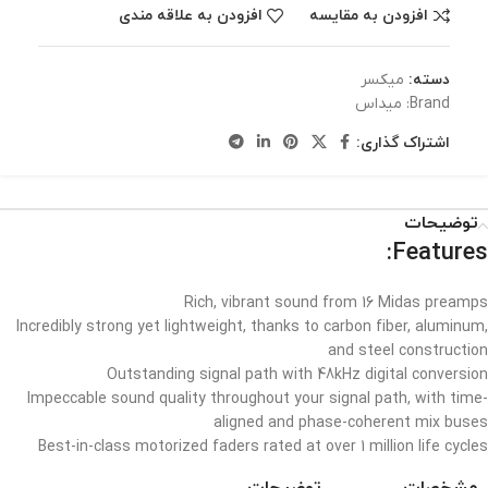
افزودن به مقایسه
افزودن به علاقه مندی
دسته:
میکسر
Brand:
میداس
اشتراک گذاری:
توضیحات
Features:
Rich, vibrant sound from 16 Midas preamps
Incredibly strong yet lightweight, thanks to carbon fiber, aluminum,
and steel construction
Outstanding signal path with 48kHz digital conversion
Impeccable sound quality throughout your signal path, with time-
aligned and phase-coherent mix buses
Best-in-class motorized faders rated at over 1 million life cycles