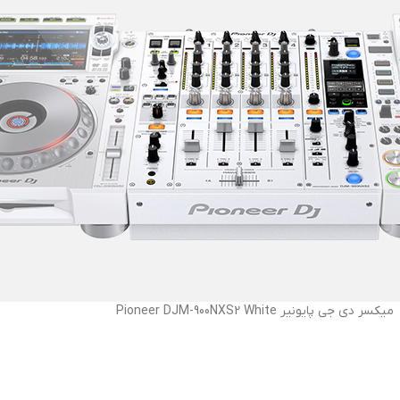
میکسر دی جی پایونیر Pioneer DJM-900NXS2 White