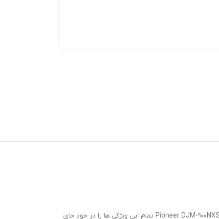
سه ویژگی باعث منحصر به فرد شدن یک میکسر دی جی می شود: کیفیت صدای شفاف، قابلیت بهبود اجرای شما و اتصالات متنوع. میکسر دی جی دیجیتال Pioneer DJM-900NXS2 تمام این ویژگی ها را در خود جای