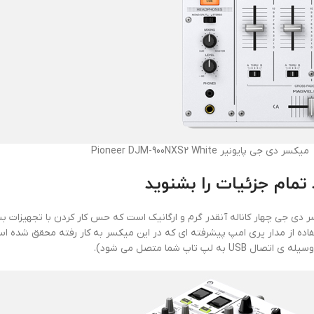
میکسر دی جی پایونیر Pioneer DJM-900NXS2 White
 کرد. صدای این میکسر دی جی چهار کاناله آنقدر گرم و ارگانیک است که حس کار کردن با 
ه از مدار پری امپ پیشرفته ای که در این میکسر به کار رفته محقق شده است.
پ شما متصل می شود).