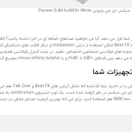
میکسر دی جی پایونیر Pioneer DJM-900NXS2 White
تجهیزات شما
این میکسر تعداد چهار ورو
کانکتورهای S/PDIF من
دهید و شما همچنین می توانید به وسیله ی USB از اپلیکیشن های iOS مانند RMX-1000 هم استفاده کنید. برای این