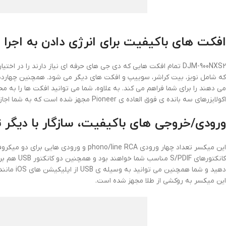
افکت های باکیفیت برای انرژی دادن به اجرا
اکولایزرهای سه بانده ی فوق العاده ی Pioneer مجهز شده است که به شما اجازه می دهد بین مُدهای +6dB تا -26dB و یا minus-infinity Isolator سوییچ کنید.
ورودی/خروجی های باکیفیت، سازگار با دیگر 
این میکسر به روکشی از طلا مجهز شده است.