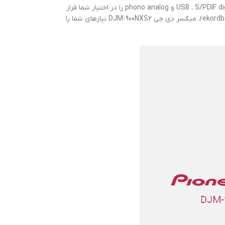
داده است. DJM-900NXS2 اولین پردازنده ی میکس 64 بیتی است که کنترل های گسترده ای برای EQ و افکت ها را در کنار اتصالات مختلفی از جملهUSB ، S/PDIF digital، line و phono analog را در اختیار شما قرار
می دهد. به علاوه، تمام دکمه های چرخشی، دکمه ها و فیدرها بسیار نرم و دقیق هستند. چه بخواهید از یک سیستم وینیل استفاده کنید و چه از نرم افزار rekordbox، میکسر دی جی DJM-900NXS2 نیازهای شما را