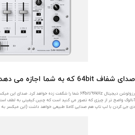
صدای شفاف 64bit که به شما اجازه می دهد تمام جزئیات را بشنوید
رزولوشن دیجیتال 64bit/96kHz شما را شگفت زده خواهد
آنالوگ واضح تر از چیزی که تصور می کنید است که چنین کیفیتی به لطف استفاد
دی جی کردن با لپ تاپ هم صدایی کاملا طبیعی خواهد داشت (این میکسر به وسیله ی اتصال USB به لپ تا