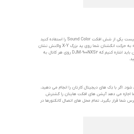
DJM-900NXS2 تمام افکت هایی که دی جی های حرفه ای نیاز دارند را در اختیار شما قرار می دهد. آیا می خواهید صداهای اضافه ای در اجرا داشته باشید؟ کافیست یکی از شش افکت Sound Color را استفاده کنید
که شامل نویز، بیت کراشر، سوییپ و افکت های دیگر می شود. همچنین چهارده Beat FX امکان استفاده از دیلی، modulation و دیگر افکت های داینامیکی که به حرکت انگشتان شما روی پد بزرگ X-Y واکنش نشان
می دهند را برای شما فراهم می کند. به علاوه، شما می توانید افکت ها را به محدوده های فرکانسی مشخصی اختصاص دهید. در بحث کنترل فرکانسی همچنین باید اشاره کنیم که DJM-900NXS2 روی هر کانال به
دی phono/line RCA و ورودی هایی برای دو میکروفن را در اختیار شما گذاشته که شامل آپشن های Beat FX و Talk Over هم می شود. اگر با دِک های دیجیتال کارتان را انجام می دهید،
اسب شما خواهند بود و همچنین دو کانکتور USB هم برای این میکسر در نظر گرفته شده است. یک لوپ استریوی send/return به شما اجازه می دهد آپشن های افکت هایتان را گشترش
 که بهترین کیفیت صدای ممکن در دسترس شما قرار بگیرد، تمام محل های اتصال کانکتورها در