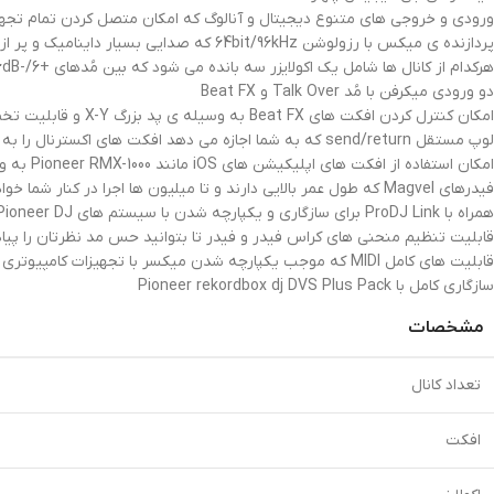
ورودی و خروجی های متنوع دیجیتال و آنالوگ که امکان متصل کردن تمام تجهی
پردازنده ی میکس با رزولوشن 64bit/96kHz که صدایی بسیار داینامیک و پر از جزئیات را به شما ارائه می دهد
هرکدام از کانال ها شامل یک اکولایزر سه بانده می شود که بین مُدهای +6/-26dB و Isolator قابل سوییچ شدن است
دو ورودی میکرفن با مُد Talk Over و Beat FX
امکان کنترل کردن افکت های Beat FX به وسیله ی پد بزرگ X-Y و قابلیت تخصیص دادن افکت ها به محدوده های فرکانسی خاص
لوپ مستقل send/return که به شما اجازه می دهد افکت های اکسترنال را به میکس اضافه کنید
امکان استفاده از افکت های اپلیکیشن های iOS مانند Pioneer RMX-1000 به وسیله ی USB
فیدرهای Magvel که طول عمر بالایی دارند و تا میلیون ها اجرا در کنار شما خواهند بود
همراه با ProDJ Link برای سازگاری و یکپارچه شدن با سیستم های Pioneer DJ
قابلیت تنظیم منحنی های کراس فیدر و فیدر تا بتوانید حس مد نظرتان را پیاد
قابلیت های کامل MIDI که موجب یکپارچه شدن میکسر با تجهیزات کامپیوتری شما می شود
سازگاری کامل با Pioneer rekordbox dj DVS Plus Pack
مشخصات
تعداد کانال
افکت