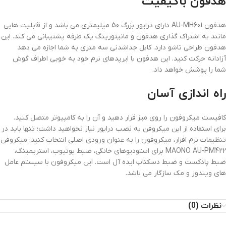
هدفون باکیفیت
هدفون AU-MH601 دارای درایور بزرگ 50 میلیمتری می باشد و از قابلیت هایی
مانند به اشتراک گذاری هدفون و مانیتورینگ یک طرفه پشتیبانی می کند. این
هدفون طراحی تاشو دارد. کابل جداشدنی سه متری به شما اجازه می دهد
آزادانه حرکت کنید. این هدفون با ایرپدهای نرم خود به خوبی اطراف گوش
شما را پوشش خواهد داد.
راه اندازی آسان
کافیست میکروفون را روی میز قرار دهید و آن را به کامپیوتر متصل کنید.
برای استفاده از این میکروفن به نصب درایور نیاز نخواهید داشت؛ تنها باید در
تنظیمات نرم افزار، میکروفون را به عنوان ورودی اصلی انتخاب کنید. میکروفن
MAONO AU-PM422 برای استودیوهای خانگی، ضبط یوتیوب، استریمینگ،
ضبط پادکست و ضبط دسکتاپ ایده آل است. این میکروفون با سیستم عامل
های ویندوز و مک سازگار می باشد.
نظرات (0)