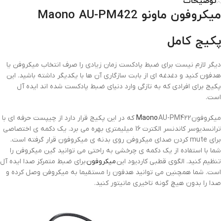
توضیحات
میکروفون ماونو Maono AU-PM422
پکیج کامل
دیگر لازم نیست برای ضبط پادکست زمان زیادی را صرف انتخاب میکروفن یا
هدفون کنید و دغدغه ای از بابت سازگاری آن ها با یکدیگر داشته باشید. این
پکیج برای افرادی که به تازگی وارد دنیای ضبط پادکست شده اند ایده آل
است.
میکروفون
Maono
AU-PM422 که در این پکیج قرار دارد از چیپست حرفه ای با
ترانسدیوسر کاندنسر الکترت 16 میلیمتری بهره می برد. یک دکمه ی اختصاصی
برای mute کردن صدای میکروفن روی بدنه ی میکروفون قرار گرفته است.
شما با استفاده از یک دکمه ی چرخشی به راحتی می توانید گین میکروفن را
تنظیم کنید. الگوی قطبی کاردیود این
میکروفون
برای ضبط متمرکز صدا ایده آل
است. شما همچنین می توانید هدفون را مستقیما به میکروفن وصل کرده و
صدا را بدون هیچ گونه تاخیری مانیتور کنید.