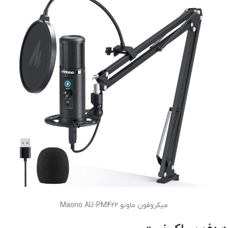
میکروفون ماونو Maono AU-PM422