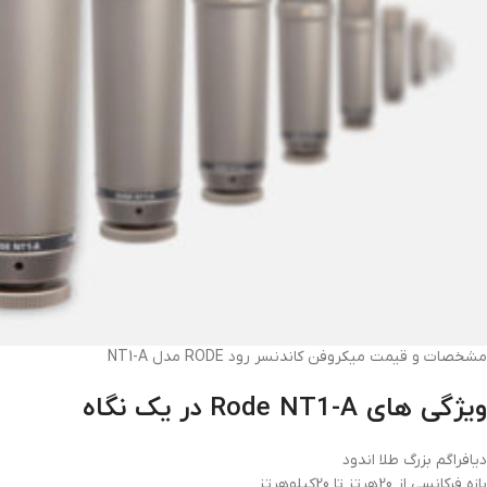
مشخصات و قیمت میکروفن کاندنسر رود RODE مدل NT1-A
ویژگی های Rode NT1-A در یک نگاه
دیافراگم بزرگ طلا اندود
بازه فرکانسی از 20هرتز تا 20کیلوهرتز