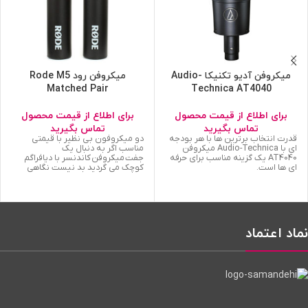
میکروفن آدیو تکنیکا Audio-
میکروفن رود Rode M5
Matched Pair
Technica AT4040
برای اطلاع از قیمت محصول
برای اطلاع از قیمت محصول
تماس بگیرید
تماس بگیرید
قدرت انتخاب برترین ها با هر بودجه
دو میکروفون بی نظیر با قیمتی
ای با Audio-Technica میکروفن
مناسب اگر به دنبال یک
AT4040 یک گزینه مناسب برای حرفه
جفت میکروفن کاندنسر با دیافراگم
ای ها است.
کوچک می گردید بد نیست نگاهی
نماد اعتماد