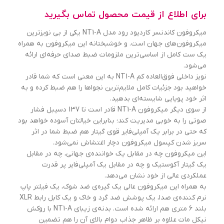
برای اطلاع از قیمت محصول تماس بگیرید
میکروفون کاندنسر کاردیود رود مدل NT1-A یکی از بی نویزترین
میکروفون‌های جهان است. و خوشبختانه این میکروفون به همراه
یک ست کامل از اساسی‌ترین ملزومات ضبط صدای حرفه‌ای ارائه
می‌شود.
نویز داخلی فوق‌العاده کم NT1-A به این معنی است که شما قادر
خواهید بود جزئیات کامل ملایم‌ترین نجواها را هم ضبط کرده و به
اثر خود پویایی شایسته‌ای بدهید.
از سوی دیگر میکروفون NT1-A قادر است تا 137 دسیبل فشار
صوتی را به خوبی مدیریت کند؛ بنابراین خیالتان آسوده خواهد بود
که حتی در برابر یک آمپلی‌فایر قوی گیتار هم ضبط شما در اثر
سریز شدن کپسول میکروفون دچار اغتشاش نمی‌شود.
این میکروفون چه در مقابل یک خواننده‌ی جهانی، چه در مقابل
یک گیتار آکوستیک و چه در مقابل یک آمپلی‌فایر پر قدرت
عملکردی عالی از خود نشان می‌دهد.
به همراه این میکروفون عالی یک گیره‌ی ضد شوک، یک فیلتر پاپ
نرم کننده‌ی صدا، یک پوشش ضد گرد و خاک و یک کابل رابط XLR
بلند 6 متری هم ارائه شده است. بدنه‌ی زیبای NT1-A با روکش
نیکل مات علاوه بر ظاهر جذاب دوام بالای آن را هم تضمین