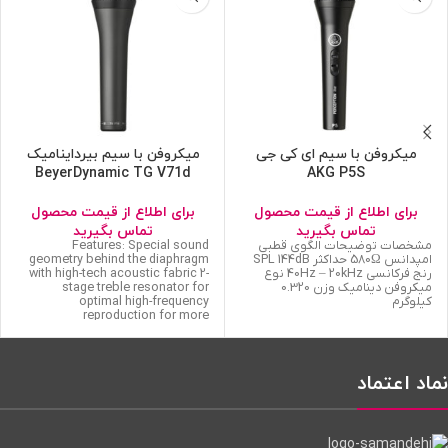
میکروفن با سیم ای کی جی
میکروفن با سیم بیرداینامیک
BeyerDynamic TG V71d
AKG P5S
برای اطلاع از قیمت محصول
برای اطلاع از قیمت محصول
تماس بگیرید
تماس بگیرید
مشخصات توضیحات الگوی قطبی
Features: Special sound
امپدانس 580Ω حداکثر SPL 144dB
geometry behind the diaphragm
رنج فرکانسی 40Hz – 20kHz نوع
with high-tech acoustic fabric 2-
میکروفن دینامیک وزن 0.320
stage treble resonator for
کیلوگرم
optimal high-frequency
reproduction for more
نماد اعتماد