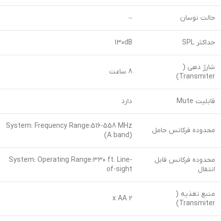
حالت نوسان
–
حداکثر SPL
130dB
شارژ دهی (
8 ساعت
Transmiter)
قابلیت Mute
دارد
System: Frequency Range:516-558 MHz
محدوده فرکانس حامل
(A band)
محدوده فرکانس قابل
System: Operating Range:330 ft. Line-
انتقال
of-sight
منبع تغذیه (
2 x AA
Transmiter)