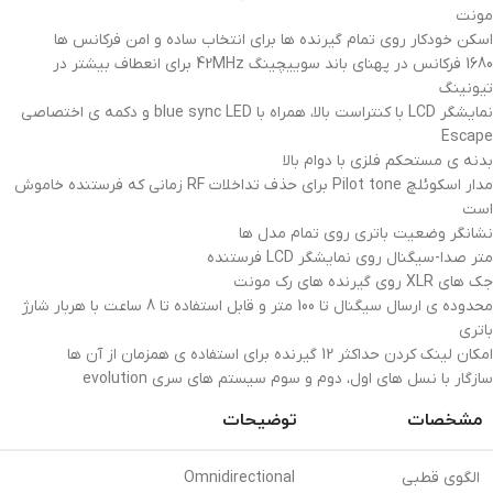
مونت
اسکن خودکار روی تمام گیرنده ها برای انتخاب ساده و امن فرکانس ها
1680 فرکانس در پهنای باند سوییچینگ 42MHz برای انعطاف بیشتر در
تیونینگ
نمایشگر LCD با کنتراست بالا، همراه با blue sync LED و دکمه ی اختصاصی
Escape
بدنه ی مستحکم فلزی با دوام بالا
مدار اسکوئلچ Pilot tone برای حذف تداخلات RF زمانی که فرستنده خاموش
است
نشانگر وضعیت باتری روی تمام مدل ها
متر صدا-سیگنال روی نمایشگر LCD فرستنده
جک های XLR روی گیرنده های رک مونت
محدوده ی ارسال سیگنال تا 100 متر و قابل استفاده تا 8 ساعت با هربار شارژ
باتری
امکان لینک کردن حداکثر 12 گیرنده برای استفاده ی همزمان از آن ها
سازگار با نسل های اول، دوم و سوم سیستم های سری evolution
مشخصات
توضیحات
الگوی قطبی
Omnidirectional