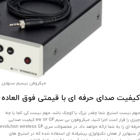
میکروفن بیسیم سنهایزر Sennheiser EW 100 G4-ME2
کیفیت صدای حرفه ای با قیمتی فوق العاده
مهم نیست استیج شما چقدر بزرگ یا کوچک باشد، مهم نیست کی، کجا یا چه
چیزی را قرار است اجرا کنید، میکروفون بی سیم ew 112 G4 کیفیت صدایی
حرفه ای را به شما ارائه خواهد داد. در محصولات سری evolution wireless G4
از سنهایزر از همان تکنولوژی پیشرفته ای استفاده شده که در استیج های