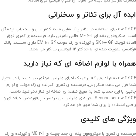
کنسرت سراسر دنیا دیده می شود، آن هم با قیمتی فوق العاده.
ایده آل برای تئاتر و سخنرانی
ew 112 G4 برای استفاده در تئاتر یا کارهایی مانند کنفرانس و سخنرانی ایده آل
است. میکروفون یقه ای ME 2-II حالتی نامرئی دارد. فرستنده ی کمری فوق
العاده کوچک SK 100 G4 و گیرنده ی رک مونت EM 100 G4 دارای سیستم بانک
فرکانسی تقویت شده ای با حداکثر 12 فرکانس سازگار می باشد.
همراه با لوازم اضافه ای که نیاز دارید
ew 112 G4 تمام لوازمی که برای یک اجرای وایرلس موفق نیاز دارید را در اختیار
شما قرار می دهد: میکروفن، فرستنده ی کمری، گیرنده ی رک مونت و لوازم
جانبی. با این حساب شما به هیچ قطعه ی اضافه ای نیاز نخواهید داشت.
Sennheiser ew 112 G4 تجربه ی وایرلس بی دردسر با پرفورمنس حرفه ای و
راحتی استفاده را برای شما مهیا خواهد کرد.
ویژگی های کلیدی
فرستنده ی کمری با میکروفون یقه ای چند جهته ی ME 2-II و گیرنده ی رک