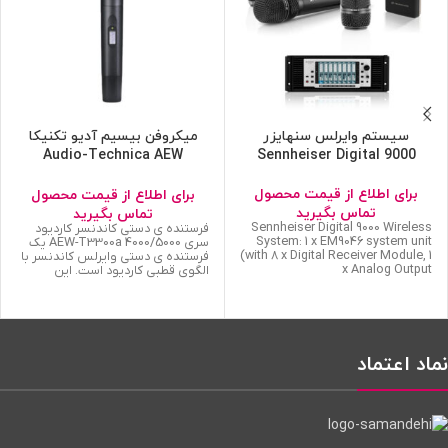
سیستم وایرلس سنهایزر
میکروفن بیسیم آدیو تکنیکا
Audio-Technica AEW
Sennheiser Digital 9000
T3300A
برای اطلاع از قیمت محصول
برای اطلاع از قیمت محصول
تماس بگیرید
تماس بگیرید
Sennheiser Digital 9000 Wireless
فرستنده ی دستی کاندنسر کاردیود
System: 1 x EM9046 system unit
سری 4000/5000 AEW-T3300a یک
(with 8 x Digital Receiver Module, 1
فرستنده ی دستی وایرلس کاندنسر با
x Analog Output
الگوی قطبی کاردیود است. این
نماد اعتماد