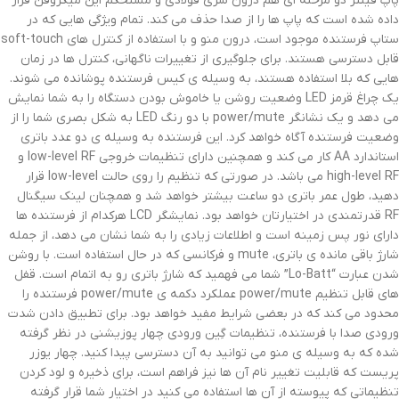
پاپ فیلتر دو مرحله ای هم درون سری فولادی و مستحکم این میکروفن قرار
داده شده است که پاپ ها را از صدا حذف می کند. تمام ویژگی هایی که در
ستاپ فرستنده موجود است، درون منو و با استفاده از کنترل های soft-touch
قابل دسترسی هستند. برای جلوگیری از تغییرات ناگهانی، کنترل ها در زمان
هایی که بلا استفاده هستند، به وسیله ی کیس فرستنده پوشانده می شوند.
یک چراغ قرمز LED وضعیت روشن یا خاموش بودن دستگاه را به شما نمایش
می دهد و یک نشانگر power/mute با دو رنگ LED به شکل بصری شما را از
وضعیت فرستنده آگاه خواهد کرد. این فرستنده به وسیله ی دو عدد باتری
استاندارد AA کار می کند و همچنین دارای تنظیمات خروجی low-level RF و
high-level RF می باشد. در صورتی که تنظیم را روی حالت low-level قرار
دهید، طول عمر باتری دو ساعت بیشتر خواهد شد و همچنان لینک سیگنال
RF قدرتمندی در اختیارتان خواهد بود. نمایشگر LCD هرکدام از فرستنده ها
دارای نور پس زمینه است و اطلاعات زیادی را به شما نشان می دهد، از جمله
شارژ باقی مانده ی باتری، mute و فرکانسی که در حال استفاده است. با روشن
شدن عبارت “Lo-Batt” شما می فهمید که شارژ باتری رو به اتمام است. قفل
های قابل تنظیم power/mute عملکرد دکمه ی power/mute فرستنده را
محدود می کند که در بعضی شرایط مفید خواهد بود. برای تطبیق دادن شدت
ورودی صدا با فرستنده، تنظیمات گِین ورودی چهار پوزیشنی در نظر گرفته
شده که به وسیله ی منو می توانید به آن دسترسی پیدا کنید. چهار یوزر
پریست که قابلیت تغییر نام آن ها نیز فراهم است، برای ذخیره و لود کردن
تنظیماتی که پیوسته از آن ها استفاده می کنید در اختیار شما قرار گرفته