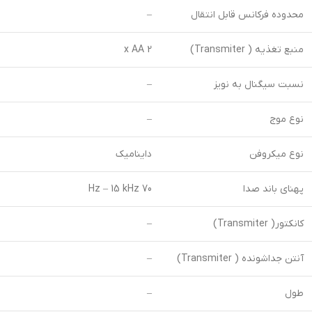
محدوده فرکانس قابل انتقال
–
منبع تغذیه ( Transmiter)
2 x AA
نسبت سیگنال به نویز
–
نوع موج
–
نوع میکروفن
داینامیک
پهنای باند صدا
70 Hz – 15 kHz
کانکتور( Transmiter)
–
آنتن جداشونده ( Transmiter)
–
طول
–