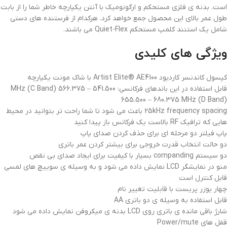
است. بدنه ی فلزی مستحکم و ارگونومیک با آنتن یکپارچه خاطر شما را از بابت
طول عمر بالای این محصول جمع خواهد کرد. هرکدام از فرستنده های دستی
شامل یک استنند کلمپ مستحکم Quiet-Flex می باشند.
ویژگی های کلیدی
کپسول کاندنسر کاردیود Artist Elite® AE4100 با شاک مونت یکپارچه
قابل استفاده در این باندهای فرکانسی: 541.500 – 566.375 MHz (C Band)
655.500 – 680.375 MHz (D Band)
25kHz frequency spacing باعث می شود تا شما راحت تر بتوانید در محیط
هایی که ترافیک RF بالاست یک فرکانس باز پیدا کنید
پاپ فیلتر دو مرحله ای برای حذف کردن صدای پاپ
دو حالت انتخاب قدرت خروجی برای بیشتر کردن عمر باتری
دو سیستم companding بسیار با کیفیت برای ایجاد صدای بی نقص
منو در نمایشگر LCD نمایش داده می شود و به وسیله ی سوییچ های لمسی
قابل کنترل است
چهار یوزر پریست با قابلیت تغییر نام
قابل استفاده به وسیله ی دو باتری AA
شارژ باقی مانده ی باتری روی LCD بدنه ی میکروفن نمایش داده می شود
قفل های Power/mute