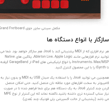
مکمل سینتی سایزر جوی Joué Grand Fretboard
سازگار با انواع دستگاه ها
هر نرم افزاری که از MIDI پشتیبانی کند با Joué هم سازگار خواهد بود. شما می
توانید نرم افزارهایی مانند Ableton Live، Apple Logic، پلاگین های Native
Instruments، Max/MSP یا انواع اپلیکیشن های iPad از GarageBand گرفته
تا iSynth را با این محصول کنترل کنید.
همچنین می توانید Joué را با استفاده یک مبدل USB به MIDI و بدون نیاز به
کامپیوتر به سخت افزارهای مورد علاقه تان متصل کنید. حتی امکان متصل
کردن چند کنترلر Joué به یک دستگاه هم برای شما فراهم شده تا در صورت
نیاز ستاپ گسترده تری داشته باشید.ناگفته نماند که این کنترلر از نوع MPE
می باشد (پشتیبانی از حالت اکسپرشن پلی فونیک چند بُعدی).