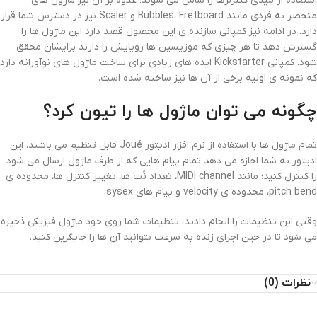
استفاده از میدی کنترلرها را شامل می شوند؛ علاوه بر آن نیز ماژول های
منحصر به فردی مانند Bubbles، Fretboard و Scaler نیز در دسترس شما قرار
دارد. در ادامه نیز کمپانی سازنده ی این محصول قصد دارد این ماژول ها را
گسترش دهد تا هر چیزی که موزیسین ها رویایش را دارند برایشان محقق
شود. کمپانی Kickstarter ایده های زیادی برای ساخت ماژول های نوآورانه دارد
که نمونه ی اولیه برخی از آن ها نیز ساخته شده است.
چگونه می توان ماژول ها را تیون کرد؟
تمام ماژول ها با استفاده از نرم افزار ادیتور Joué قابل تنظیم می باشند. این
ادیتور به شما اجازه می دهد تمام پیام هایی که از طرف ماژول ارسال می شود
را کنترل کنید؛ مانند MIDI channel، تعداد نُت ها، تغییر کنترل ها، محدوده ی
pitch bend، محدوده ی velocity و پیام های sysex.
وقتی این تنظیمات را انجام دادید، تنظیمات شما روی خود ماژول فیزیکی ذخیره
می شود تا در حین اجرای زنده به سرعت بتوانید آن ها را جایگزین کنید.
نظرات (0)