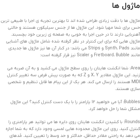
ماژول ها
ماژول ها با دقت زیادی طراحی شده اند تا بهترین تجربه ی اجرا با طبیعی ترین
حس برای شما مهیا شود. این ماژول ها از جنس سیلیکون هستند و حالتی
آهنربایی دارند تا در حین اجرا به خوبی به صفحه ی زیرین خود بچسبند.
ماژول هایی که برای این کنترلر در نظر گرفته شده شامل ماژول های آشنایی
مانند Synth، Pads و Strips می باشد؛ در کنار آن ها نیز ماژول ها جدیدی
مانند Fretboard، Bubble و Scaler نیز قرار گرفته است:
Area: شما انگشت هایتان را روی سطح ماژول می کشید و به آن ضربه می
زنید. این ماژول مقادیر X، Y و Z که به صورت پیش فرض سه تغییر کنترل
MIDI هستند را ارسال می کند. هر یک از این پیام ها قابل تنظیم و شخصی
سازی هستند.
Bubbles: آیا می خواهید 12 پارامتر را با یک دست کنترل کنید؟ این ماژول
مشکل شما را حل خواهد کرد.
Rounds: با کشیدن انگشت هایتان روی دایره ها می توانید هر پارامتری را
کنترل کنید. روی این ماژول محدوده هایی لمسی وجود دارد که به شما اجازه
می دهد به راحتی مقادر حداقل، حداکثر و حد وسط را تعیین کنید. مُدهای