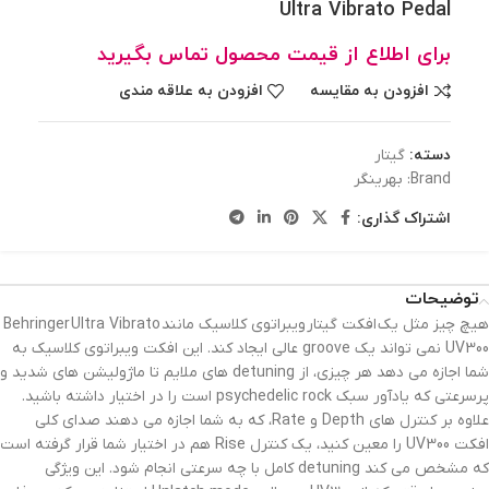
Ultra Vibrato Pedal
برای اطلاع از قیمت محصول تماس بگیرید
افزودن به مقایسه
افزودن به علاقه مندی
دسته:
گیتار
Brand:
بهرینگر
اشتراک گذاری:
توضیحات
هیچ چیز مثل یک افکت گیتار ویبراتوی کلاسیک مانند Behringer Ultra Vibrato
UV300 نمی تواند یک groove عالی ایجاد کند. این افکت ویبراتوی کلاسیک به
شما اجازه می دهد هر چیزی، از detuning های ملایم تا ماژولیشن های شدید و
پرسرعتی که یادآور سبک psychedelic rock است را در اختیار داشته باشید.
علاوه بر کنترل های Depth و Rate، که به شما اجازه می دهند صدای کلی
افکت UV300 را معین کنید، یک کنترل Rise هم در اختیار شما قرار گرفته است
که مشخص می کند detuning کامل با چه سرعتی انجام شود. این ویژگی