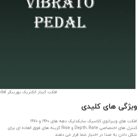
افکت گیتار الکتریک بهرینگر Behringer UV300 Ultra Vibrato Pedal
ویژگی های کلیدی
افکت های ویبراتوی کلاسیک سایکدلیک دهه های 1960 و 1970
کنترل های اختصاصی Depth، Rate و Rise گزینه های فوق العاده ای برای
شکل دادن به صدا در اختیار شما قرار می دهند