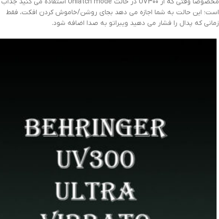
مخصوصا وقتی که از UV300 در حالت Unlatch mode استفاده می کنید جذاب
است؛ این حالت به شما اجازه می دهد بجای روشن/خاموش کردن افکت، فقط
زمانی که پدال را فشار می دهید ویبراتو به صدا اضافه شود.