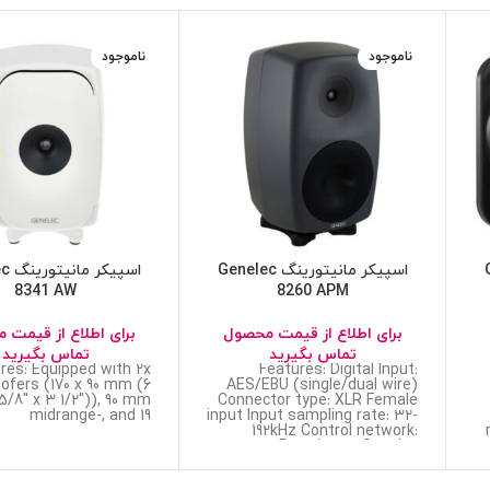
ناموجود
ناموجود
Ge
اسپیکر مانیتورینگ Genelec
اسپی
8341 AW
8260 APM
برای اطلاع از قیمت محصول
برای اطلاع از قیمت 
تماس بگیرید
تماس بگیرید
res: Equipped with 2x
Features: Digital Input:
ofers (170 x 90 mm (6
AES/EBU (single/dual wire)
5/8″ x 3 1/2″)), 90 mm
Connector type: XLR Female
midrange-, and 19
input Input sampling rate: 32-
192kHz Control network:
Proprietary Genelec
Loudspeaker