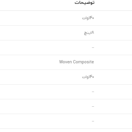
توضیحات
140وات
8اینچ
–
Woven Composite
140وات
–
–
–