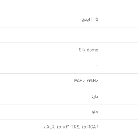
–
1.25 اینچ
–
Silk dome
–
35Hz-22kHz
دارد
جلو
1 x XLR, 1 x 1/4″ TRS, 1 x RCA