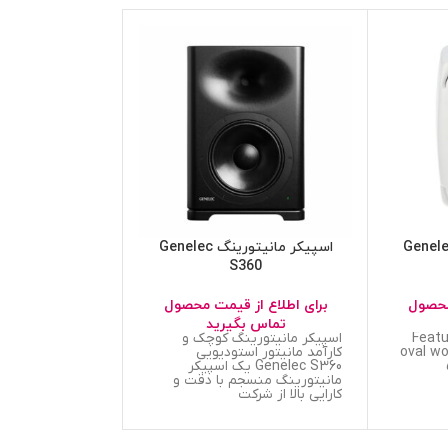
کر مانیتورینگ Genelec
اسپیکر مانیتورینگ Genelec
524
S360
محصول
برای اطلاع از قیمت محصول
برای اطلاع از
تماس بگیرید
تماس ب
Featu
اسپیکر مانیتورینگ کوچک و
یک اسپیکر مانیتو
oval wo
کارآمد مانیتور استودیویی
اعتماد اگر به دن
Genelec S360 یک اسپیکر
قطعه‌های راک، ه
مانیتورینگ منسجم با دقت و
کارایی بالا از شرکت
MR524 قابل‌اعتمادترین