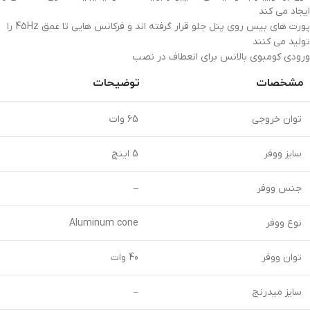
ایجاد می کند
پورت های بیس روی پنل جلو قرار گرفته اند و فرکانس هایی تا عمق 45Hz را
تولید می کنند
ورودی کومبوی بالانس برای انعطاف در نصب
مشخصات
توضیحات
توان خروجی
65 وات
سایز ووفر
5 اینچ
جنس ووفر
–
نوع ووفر
Aluminum cone
توان ووفر
40 وات
سایز میدرنج
–