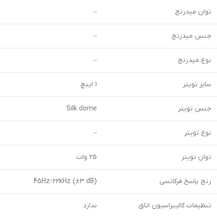
توان میدرنج
–
جنس میدرنج
–
نوع میدرنج
–
سایز تویتر
1 اینچ
جنس تویتر
Silk dome
نوع تویتر
–
توان تویتر
25 وات
رنج پاسخ فرکانسی
45Hz-22kHz (±3 dB)
تنظیمات کالیبراسیون اتاق
ندارد