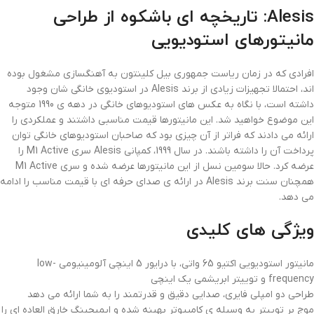
Alesis: تاریخچه ای باشکوه از طراحی
مانیتورهای استودیویی
افرادی که در زمان ریاست جمهوری بیل کلینتون به آهنگسازی مشغول بوده
اند، احتمالا تجهیزات زیادی از برند Alesis در استودیوی خانگی شان وجود
داشته است، با نگاه به عکس های استودیوهای خانگی در دهه ی 1990 متوجه
این موضوع خواهید شد. این مانیتورها قیمت مناسبی داشتند و عملکردی را
ارائه می دادند که فراتر از آن چیزی بود که صاحبان استودیوهای خانگی توان
پرداخت آن را داشته باشند. در سال 1999، کمپانی Alesis سری M1 Active را
عرضه کرد. حالا سومین نسل از این مانیتورها عرضه شده و سری M1 Active
همچنان سنت برند Alesis در ارائه ی صدای حرفه ای با قیمت مناسب را ادامه
می دهد.
ویژگی های کلیدی
مانیتور استودیویی اکتیو 65 واتی، با درایور 5 اینچی آلومینیومی low-
frequency و توییتر ابریشمی یک اینچی
طراحی دو امپلی فایری، صدایی دقیق و قدرتمند را به شما ارائه می دهد
موج بر توییتر به وسیله ی کامپیوتر بهینه شده و ایمیجینگ خارق العاده ای را