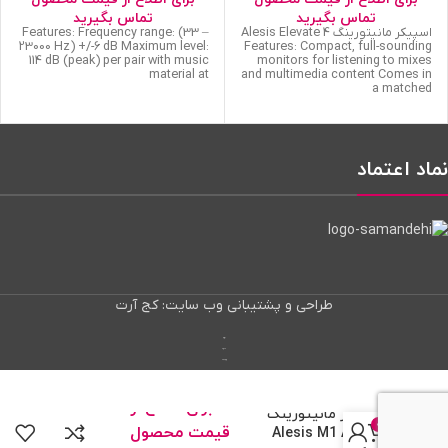
تماس بگیرید
تماس بگیرید
اسپیکر مانیتورینگ Alesis Elevate 4
Features: Frequency range: (33 –
23000 Hz) +/-6 dB Maximum level:
Features: Compact, full-sounding
114 dB (peak) per pair with music
monitors for listening to mixes
material at
and multimedia content Comes in
a matched
نماد اعتماد
طراحی و پشتیبانی وب سایت: کج آرت
پنل وایرگارد
کاهش پینگ
وایرگارد گیمینگ
برای اطلاع از
اسپیکر مانیتورینگ
0
قیمت محصول
Alesis M1 Active