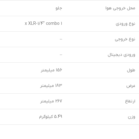
محل خروجی هوا
جلو
نوع ورودی
1 x XLR-1/4″ combo
نوع خروجی
–
ورودی دیجیتال
–
طول
156 میلیمتر
عرض
183 میلیمتر
ارتفاع
267 میلیمتر
وزن
5.49 کیلوگرم