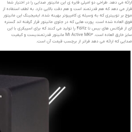
ارائه می دهد. طراحی دو امپلی فایره ی این مانیتور صدایی را در اختیار شما
قرار می دهد که هم قدرتمند است و هم دقت بالایی دارد. به لطف استفاده از
موج بر توییتری که به وسیله ی کامپیوتر بهینه شده، ایمیجینگ این مانیتور
فوق العاده شده است. پورت هایی که در جلوی مانیتور قرار گرفته اند گستره
ای از فرکانس های بیس تا 45Hz را تولید می کنند که برای اسپیکری با این
سایز خارق العاده است. M1 Active MK3 مانیتور قدرتمندیست و کیفیت
صدایی که ارائه می دهد فراتر از برچسب قیمت آن است.