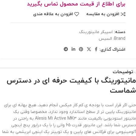
برای اطلاع از قیمت محصول تماس بگیرید
افزودن به مقایسه
افزودن به علاقه مندی
دسته:
اسپیکر مانیتورینگ
Brand:
السیس
اشتراک گذاری:
توضیحات
مانیتورینگ با کیفیت حرفه ای در دسترس
شماست
حتی اگر قرار است با بودجه ی کم کار میکس انجام دهید، هیچ بهانه ای برای
مانیتورینگ پایین تر از سطح استاندارد وجود ندارد، مخصوصا وقتی یک
مانیتور استودیویی باکیفیت مانند Alesis M1 Active MK3 به راحتی در
دسترس شما باشد. این مانیتور قدرت 65 واتی را با یک درایور پنج اینچی
آلومینیومی برای فرکانس های پایین و یک توییتر یک اینچی ابریشمی به شما