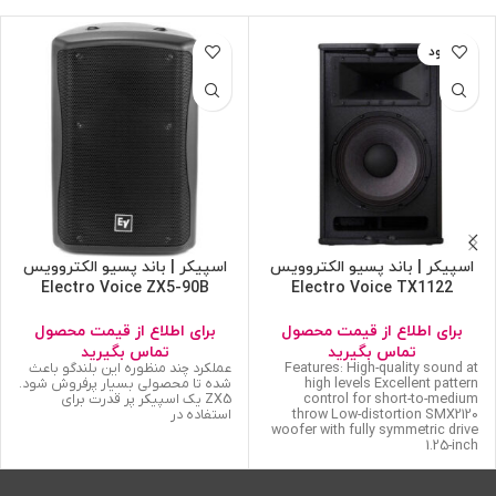
ناموجود
اسپیکر | باند پسیو الکتروویس
اسپیکر | باند پسیو الکتروویس
Electro Voice ZX5-90B
Electro Voice TX1122
برای اطلاع از قیمت محصول
برای اطلاع از قیمت محصول
تماس بگیرید
تماس بگیرید
Features: High-quality sound at
عملکرد چند منظوره این بلندگو باعث
high levels Excellent pattern
شده تا محصولی بسیار پرفروش شود.
control for short-to-medium
ZX5 یک اسپیکر پر قدرت برای
throw Low-distortion SMX2120
استفاده در
woofer with fully symmetric drive
1.25-inch