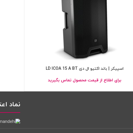
اسپیکر | باند اکتیو ال دی LD ICOA 15 A BT
برای اطلاع از قیمت محصول تماس بگیرید
نماد اعت