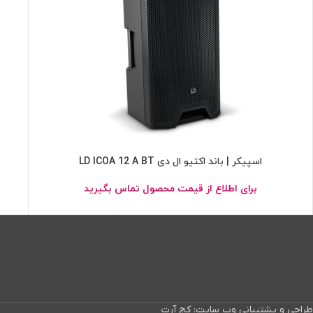
اسپیکر | باند اکتیو ال دی LD ICOA 12 A BT
برای اطلاع از قیمت محصول تماس بگیرید
طراحی و پشتیبانی وب سایت: کج آرت